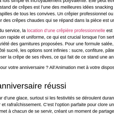
la fois simple et incroyablement polyvalente. Elle peut ê
 stand de crêpes est l’une des meilleures idées snacking p
papilles de tous les convives. Un crêpier professionnel ou
 des crêpes chaudes qui se répand dans la pièce est une 
du service, la
location d’une crêpière professionnelle
est 
on rapide et uniforme, ce qui est crucial lorsque l’on s
ariété des garnitures proposées. Pour une formule salée,
sucré, les options sont infinies : sucre, confiture, pâte 
 la crêpe de ses rêves, ce qui fait de ce stand une ani
our votre anniversaire ? All’Animation met à votre dispo
nniversaire réussi
ur d’une glace, surtout si les festivités se déroulent dura
r et rafraîchissement. C’est l’option parfaite pour clore u
rmet à chacun de se servir, créant un moment de partage 