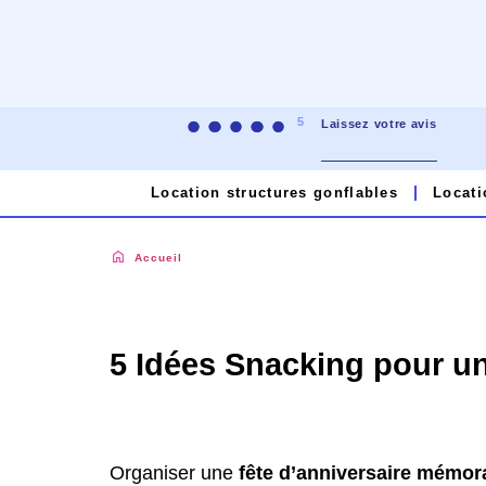
5
Laissez votre avis
Location structures gonflables
Locati
Accueil
|
5 Idées Snacking pour un Anniversaire réussi
5 Idées Snacking pour un
Organiser une
fête d’anniversaire mémor