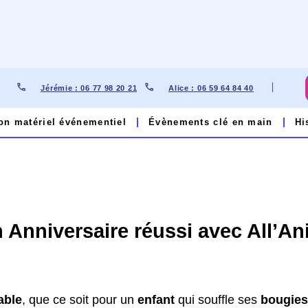
Jérémie : 06 77 98 20 21
Alice : 06 59 64 84 40​
on matériel événementiel
Évènements clé en main
Hi
 avec All’Animation
 Anniversaire réussi avec All’An
able
, que ce soit pour un
enfant
qui souffle ses
bougie