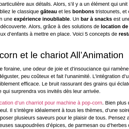
ticulière aux détails. Alors, s’il y a un élément qui unit
bliez le classique
gâteau
et les
bonbons
tristounets, e
en une
expérience inoubliable
. Un
bar à snacks
est un
a découverte. Alors, grâce à des solutions de
location de
eux d’enfants à mettre en place. Voici 5 concepts de
rest
orn et le chariot All’Animation
e foraine, une odeur de joie et d’insouciance qui ramèn
déguster, peu coûteux et fait l’unanimité. L’intégration d’
iblement efficace. Le bruit rassurant des grains qui écla
qui surprendra vos invités dès leur arrivée.
cation d’un charriot pour machine à pop-corn
. Bien plus 
seul. Il s’intègre idéalement à tous les thèmes, d’une 
poser plusieurs saveurs pour le plaisir de tous. Pensez
uses saupoudrées d’épices, de parmesan ou d’herbes de