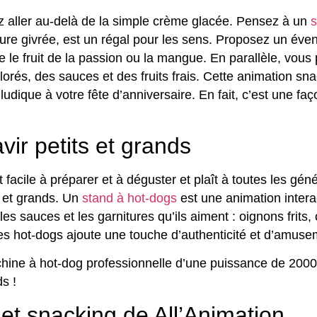
z aller au-delà de la simple crème glacée. Pensez à un
s
xture givrée, est un régal pour les sens. Proposez un év
e le fruit de la passion ou la mangue. En parallèle, vous
orés, des sauces et des fruits frais. Cette animation snac
ludique à votre fête d’anniversaire. En fait, c’est une fa
vir petits et grands
t facile à préparer et à déguster et plaît à toutes les génér
s et grands. Un
stand à hot-dogs
est une animation interac
es sauces et les garnitures qu’ils aiment : oignons frits,
des hot-dogs ajoute une touche d’authenticité et d’amusem
ine à hot-dog professionnelle d’une puissance de 2000w
s !
 et snacking de All’Animation