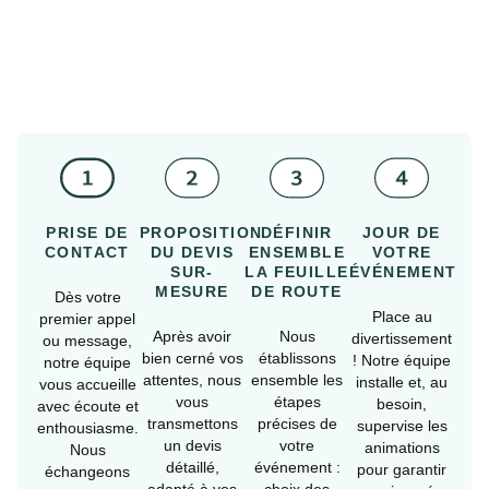
PRISE DE
PROPOSITION
DÉFINIR
JOUR DE
CONTACT
DU DEVIS
ENSEMBLE
VOTRE
SUR-
LA FEUILLE
ÉVÉNEMENT
MESURE
DE ROUTE
Dès votre
Place au
premier appel
Après avoir
Nous
divertissement
ou message,
bien cerné vos
établissons
! Notre équipe
notre équipe
attentes, nous
ensemble les
installe et, au
vous accueille
vous
étapes
besoin,
avec écoute et
transmettons
précises de
supervise les
enthousiasme.
un devis
votre
animations
Nous
détaillé,
événement :
pour garantir
échangeons
adapté à vos
choix des