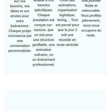
une journée
sur vos
besoins
animations,
fluide et
besoins, vos
spécifiques.
organisation
mémorable.
idées et vos
Chaque
logistique,
Vous profitez
envies pour
prestation est
timing… Tout
pleinement,
votre
conçue sur-
est pensé pour
nous nous
événement.
mesure, que
que le jour J
occupons du
Chaque projet
ce soit pour
soit une
reste.
commence par
une structure
réussite en
une
gonflable, une
toute sérénité
conversation
animation
personnalisée.
culinaire, ou
un événement
professionnel.