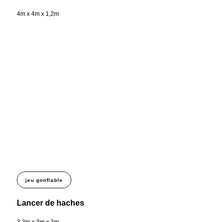
4m x 4m x 1,2m
jeu gonflable
Lancer de haches
3,3m x 3m x 3m