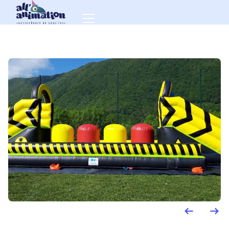
Accueil
|
Défiboule Maboule