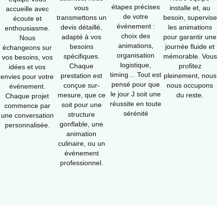
étapes précises
vous
installe et, au
accueille avec
de votre
transmettons un
besoin, supervise
écoute et
événement :
devis détaillé,
les animations
enthousiasme.
choix des
adapté à vos
pour garantir une
Nous
animations,
besoins
journée fluide et
échangeons sur
organisation
spécifiques.
mémorable. Vous
vos besoins, vos
logistique,
Chaque
profitez
idées et vos
timing… Tout est
prestation est
pleinement, nous
envies pour votre
pensé pour que
conçue sur-
nous occupons
événement.
le jour J soit une
mesure, que ce
du reste.
Chaque projet
réussite en toute
soit pour une
commence par
sérénité
structure
une conversation
gonflable, une
personnalisée.
animation
culinaire, ou un
événement
professionnel.