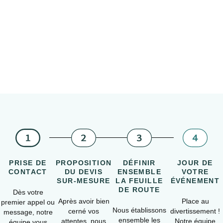
PRISE DE
PROPOSITION
DÉFINIR
JOUR DE
CONTACT
DU DEVIS
ENSEMBLE
VOTRE
SUR-MESURE
LA FEUILLE
ÉVÉNEMENT
DE ROUTE
Dès votre
Après avoir bien
Place au
premier appel ou
Nous établissons
cerné vos
divertissement !
message, notre
ensemble les
attentes, nous
Notre équipe
équipe vous