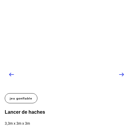
jeu gonflable
Lancer de haches
L
3,3m x 3m x 3m
4m