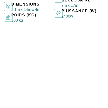
NECESSAIRE
DIMENSIONS
7m x 17m
5,1m x 14m x 4m
PUISSANCE (W)
POIDS (KG)
2400w
300 kg