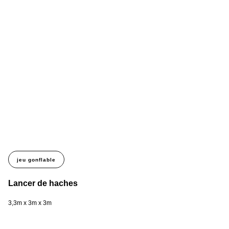
jeu gonflable
Lancer de haches
L
3,3m x 3m x 3m
4m