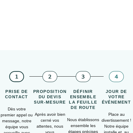
PRISE DE
PROPOSITION
DÉFINIR
JOUR DE
CONTACT
DU DEVIS
ENSEMBLE
VOTRE
SUR-MESURE
LA FEUILLE
ÉVÉNEMENT
DE ROUTE
Dès votre
Après avoir bien
Place au
premier appel ou
Nous établissons
cerné vos
divertissement !
message, notre
ensemble les
attentes, nous
Notre équipe
équipe vous
étapes précises
vous
installe et, au
accueille avec