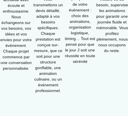
de votre
transmettons un
besoin, supervise
écoute et
événement :
devis détaillé,
les animations
enthousiasme.
choix des
adapté à vos
pour garantir une
Nous
animations,
besoins
journée fluide et
échangeons sur
organisation
spécifiques.
mémorable. Vous
vos besoins, vos
logistique,
Chaque
profitez
idées et vos
timing… Tout est
prestation est
pleinement, nous
envies pour votre
pensé pour que
conçue sur-
nous occupons
événement.
le jour J soit une
mesure, que ce
du reste.
Chaque projet
réussite en toute
soit pour une
commence par
sérénité
structure
une conversation
gonflable, une
personnalisée.
animation
culinaire, ou un
événement
professionnel.