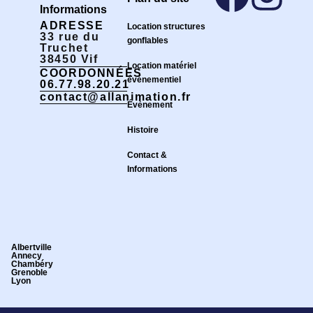
Informations
ADRESSE
Location structures
33 rue du
gonflables
Truchet
38450 Vif
Location matériel
COORDONNÉES
événementiel
06.77.98.20.21
contact@allanimation.fr
Évènement
Histoire
Contact &
Informations
Albertville
Annecy
Chambéry
Grenoble
Lyon