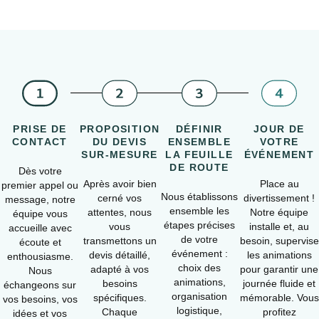
PRISE DE
PROPOSITION
DÉFINIR
JOUR DE
CONTACT
DU DEVIS
ENSEMBLE
VOTRE
SUR-MESURE
LA FEUILLE
ÉVÉNEMENT
DE ROUTE
Dès votre
Après avoir bien
Place au
premier appel ou
Nous établissons
cerné vos
divertissement !
message, notre
ensemble les
attentes, nous
Notre équipe
équipe vous
étapes précises
vous
installe et, au
accueille avec
de votre
transmettons un
besoin, supervise
écoute et
événement :
devis détaillé,
les animations
enthousiasme.
choix des
adapté à vos
pour garantir une
Nous
animations,
besoins
journée fluide et
échangeons sur
organisation
spécifiques.
mémorable. Vous
vos besoins, vos
logistique,
Chaque
profitez
idées et vos