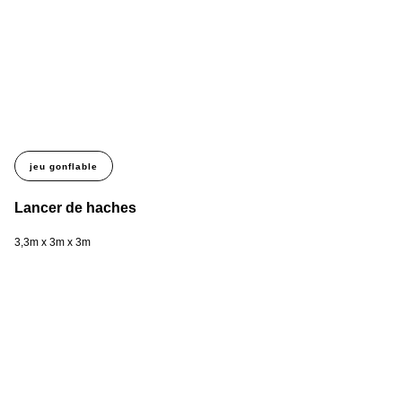
jeu gonflable
Lancer de haches
L
3,3m x 3m x 3m
4m