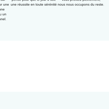
ur une
une réussite en toute sérénité
nous nous occupons du reste.
 une
ou un
nel.