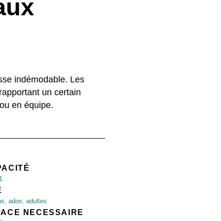
aux
sse indémodable. Les
rapportant un certain
 ou en équipe.
PACITÉ
1
E
ns, ados, adultes
PACE NECESSAIRE