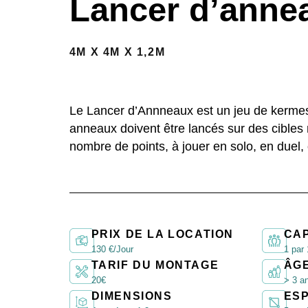
Lancer d’anne
4M X 4M X 1,2M
Le Lancer d’Annneaux est un jeu de kerme
anneaux doivent être lancés sur des cibles 
nombre de points, à jouer en solo, en duel,
PRIX DE LA LOCATION
CA
130 €/Jour
1 par 
TARIF DU MONTAGE
ÂG
20€
> 3 a
DIMENSIONS
ES