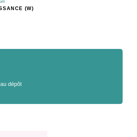
 5m
SSANCE (W)
 au dépôt