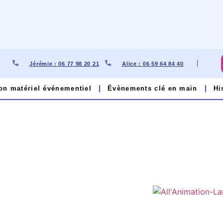
Jérémie : 06 77 98 20 21
Alice : 06 59 64 84 40​
on matériel événementiel
Évènements clé en main
Hi