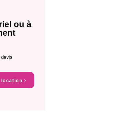
iel ou à
ment
 devis
 location