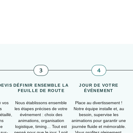
DEVIS
DÉFINIR ENSEMBLE LA
JOUR DE VOTRE
FEUILLE DE ROUTE
ÉVÉNEMENT
é vos
Nous établissons ensemble
Place au divertissement !
s
les étapes précises de votre
Notre équipe installe et, au
taillé,
événement : choix des
besoin, supervise les
ns
animations, organisation
animations pour garantir une
ue
logistique, timing… Tout est
journée fluide et mémorable.
 sur-
pensé pour que le jour J soit
Vous profitez pleinement,