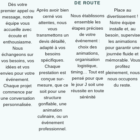
DE ROUTE
Dès votre
Après avoir bien
Place au
premier appel ou
Nous établissons
cerné vos
divertissement !
message, notre
ensemble les
attentes, nous
Notre équipe
équipe vous
étapes précises
vous
installe et, au
accueille avec
de votre
transmettons un
besoin, supervise
écoute et
événement :
devis détaillé,
les animations
enthousiasme.
choix des
adapté à vos
pour garantir une
Nous
animations,
besoins
journée fluide et
échangeons sur
organisation
spécifiques.
mémorable. Vous
vos besoins, vos
logistique,
Chaque
profitez
idées et vos
timing… Tout est
prestation est
pleinement, nous
envies pour votre
pensé pour que
conçue sur-
nous occupons
événement.
le jour J soit une
mesure, que ce
du reste.
Chaque projet
réussite en toute
soit pour une
commence par
sérénité
structure
une conversation
gonflable, une
personnalisée.
animation
culinaire, ou un
événement
professionnel.