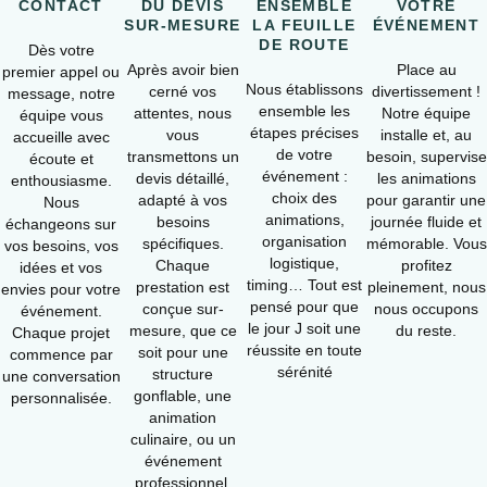
CONTACT
DU DEVIS
ENSEMBLE
VOTRE
SUR-MESURE
LA FEUILLE
ÉVÉNEMENT
DE ROUTE
Dès votre
Après avoir bien
Place au
premier appel ou
Nous établissons
cerné vos
divertissement !
message, notre
ensemble les
attentes, nous
Notre équipe
équipe vous
étapes précises
vous
installe et, au
accueille avec
de votre
transmettons un
besoin, supervise
écoute et
événement :
devis détaillé,
les animations
enthousiasme.
choix des
adapté à vos
pour garantir une
Nous
animations,
besoins
journée fluide et
échangeons sur
organisation
spécifiques.
mémorable. Vous
vos besoins, vos
logistique,
Chaque
profitez
idées et vos
timing… Tout est
prestation est
pleinement, nous
envies pour votre
pensé pour que
conçue sur-
nous occupons
événement.
le jour J soit une
mesure, que ce
du reste.
Chaque projet
réussite en toute
soit pour une
commence par
sérénité
structure
une conversation
gonflable, une
personnalisée.
animation
culinaire, ou un
événement
professionnel.