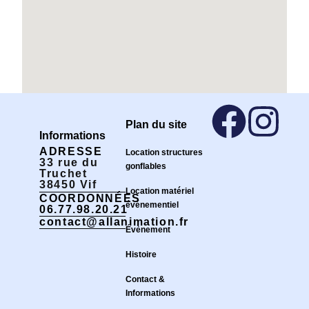
Plan du site
Informations
ADRESSE
Location structures
33 rue du
gonflables
Truchet
38450 Vif
Location matériel
COORDONNÉES
événementiel
06.77.98.20.21
contact@allanimation.fr
Évènement
Histoire
Contact &
Informations