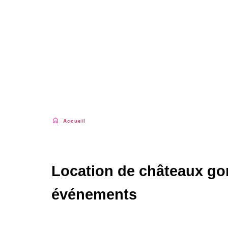
Accueil
|
Location de châteaux gonflables à Chambéry 
Location de châteaux gon
événements