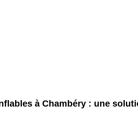
: une solution idéale pour vos événements
flables à Chambéry : une soluti