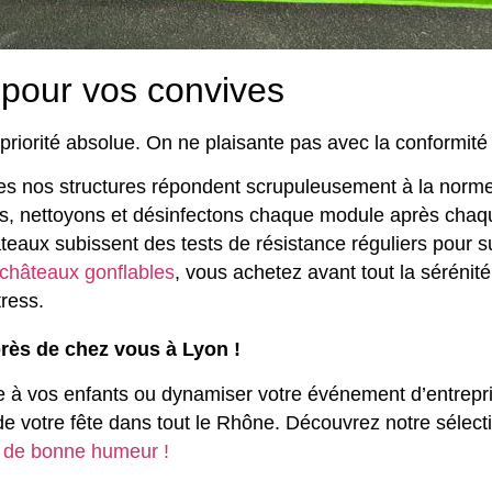
 pour vos convives
e priorité absolue. On ne plaisante pas avec la conformit
es nos structures répondent scrupuleusement à la nor
, nettoyons et désinfectons chaque module après chaque
eaux subissent des tests de résistance réguliers pour s
 châteaux gonflables
, vous achetez avant tout la séréni
tress.
près de chez vous à Lyon !
 à vos enfants ou dynamiser votre événement d’entreprise 
u de votre fête dans tout le Rhône. Découvrez notre séle
e de bonne humeur !