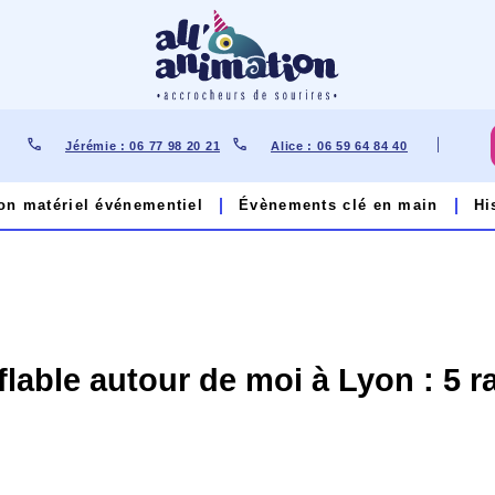
Jérémie : 06 77 98 20 21
Alice : 06 59 64 84 40​
on matériel événementiel
Évènements clé en main
Hi
 Lyon : 5 raisons de choisir All Animation
able autour de moi à Lyon : 5 ra