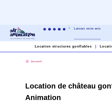
5
Laissez votre avis
Location structures gonflables
Locati
Accueil
|
Location de château gonflable autour de moi à
Location de château gonfl
Animation