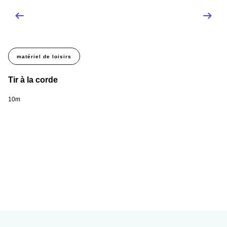
matériel de loisirs
Tir à la corde
Sk
10m