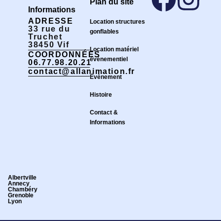
Plan du site
Informations
ADRESSE
Location structures
33 rue du
gonflables
Truchet
38450 Vif
Location matériel
COORDONNÉES
événementiel
06.77.98.20.21
contact@allanimation.fr
Évènement
Histoire
Contact &
Informations
Albertville
Annecy
Chambéry
Grenoble
Lyon