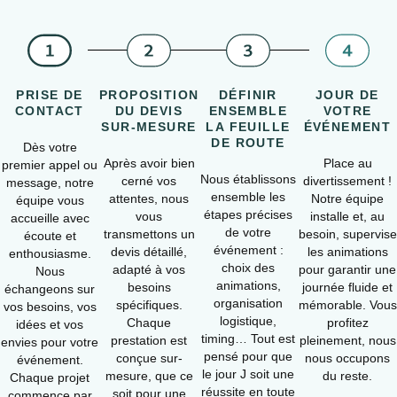
PRISE DE
PROPOSITION
DÉFINIR
JOUR DE
CONTACT
DU DEVIS
ENSEMBLE
VOTRE
SUR-MESURE
LA FEUILLE
ÉVÉNEMENT
DE ROUTE
Dès votre
Après avoir bien
Place au
premier appel ou
Nous établissons
cerné vos
divertissement !
message, notre
ensemble les
attentes, nous
Notre équipe
équipe vous
étapes précises
vous
installe et, au
accueille avec
de votre
transmettons un
besoin, supervise
écoute et
événement :
devis détaillé,
les animations
enthousiasme.
choix des
adapté à vos
pour garantir une
Nous
animations,
besoins
journée fluide et
échangeons sur
organisation
spécifiques.
mémorable. Vous
vos besoins, vos
logistique,
Chaque
profitez
idées et vos
timing… Tout est
prestation est
pleinement, nous
envies pour votre
pensé pour que
conçue sur-
nous occupons
événement.
le jour J soit une
mesure, que ce
du reste.
Chaque projet
réussite en toute
soit pour une
commence par