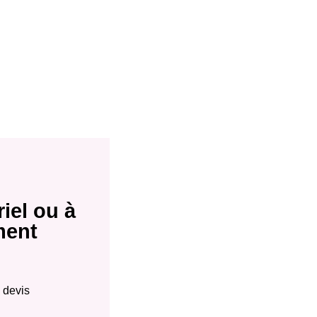
iel ou à
ment
 devis