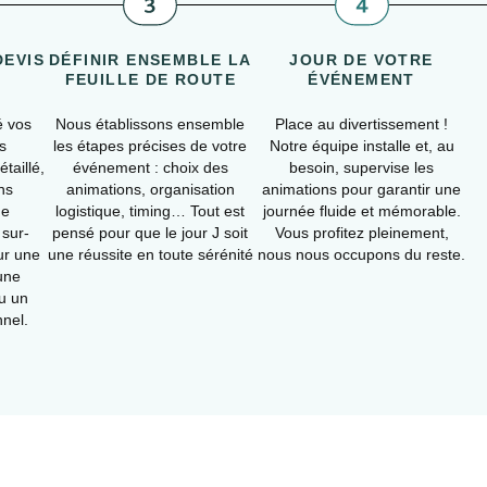
DEVIS
DÉFINIR ENSEMBLE LA
JOUR DE VOTRE
FEUILLE DE ROUTE
ÉVÉNEMENT
é vos
Nous établissons ensemble
Place au divertissement !
s
les étapes précises de votre
Notre équipe installe et, au
taillé,
événement : choix des
besoin, supervise les
ns
animations, organisation
animations pour garantir une
ue
logistique, timing… Tout est
journée fluide et mémorable.
 sur-
pensé pour que le jour J soit
Vous profitez pleinement,
ur une
une réussite en toute sérénité
nous nous occupons du reste.
 une
ou un
nel.