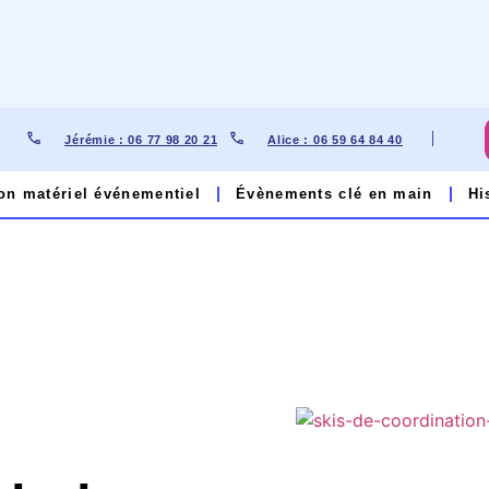
Jérémie : 06 77 98 20 21
Alice : 06 59 64 84 40​
on matériel événementiel
Évènements clé en main
Hi