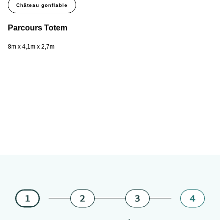
Château gonflable
Parcours Totem
Pa
8m x 4,1m x 2,7m
11