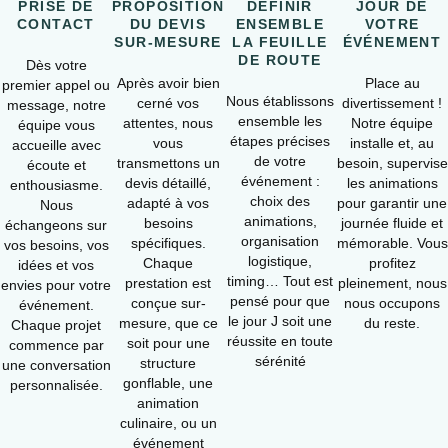
PRISE DE
PROPOSITION
DÉFINIR
JOUR DE
CONTACT
DU DEVIS
ENSEMBLE
VOTRE
SUR-MESURE
LA FEUILLE
ÉVÉNEMENT
DE ROUTE
Dès votre
Après avoir bien
Place au
premier appel ou
Nous établissons
cerné vos
divertissement !
message, notre
ensemble les
attentes, nous
Notre équipe
équipe vous
étapes précises
vous
installe et, au
accueille avec
de votre
transmettons un
besoin, supervise
écoute et
événement :
devis détaillé,
les animations
enthousiasme.
choix des
adapté à vos
pour garantir une
Nous
animations,
besoins
journée fluide et
échangeons sur
organisation
spécifiques.
mémorable. Vous
vos besoins, vos
logistique,
Chaque
profitez
idées et vos
timing… Tout est
prestation est
pleinement, nous
envies pour votre
pensé pour que
conçue sur-
nous occupons
événement.
le jour J soit une
mesure, que ce
du reste.
Chaque projet
réussite en toute
soit pour une
commence par
sérénité
structure
une conversation
gonflable, une
personnalisée.
animation
culinaire, ou un
événement