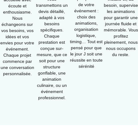
de votre
transmettons un
besoin, supervise
écoute et
événement :
devis détaillé,
les animations
enthousiasme.
choix des
adapté à vos
pour garantir une
Nous
animations,
besoins
journée fluide et
échangeons sur
organisation
spécifiques.
mémorable. Vous
vos besoins, vos
logistique,
Chaque
profitez
idées et vos
timing… Tout est
prestation est
pleinement, nous
envies pour votre
pensé pour que
conçue sur-
nous occupons
événement.
le jour J soit une
mesure, que ce
du reste.
Chaque projet
réussite en toute
soit pour une
commence par
sérénité
structure
une conversation
gonflable, une
personnalisée.
animation
culinaire, ou un
événement
professionnel.