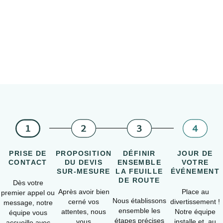
PRISE DE
PROPOSITION
DÉFINIR
JOUR DE
CONTACT
DU DEVIS
ENSEMBLE
VOTRE
SUR-MESURE
LA FEUILLE
ÉVÉNEMENT
DE ROUTE
Dès votre
Après avoir bien
Place au
premier appel ou
Nous établissons
cerné vos
divertissement !
message, notre
ensemble les
attentes, nous
Notre équipe
équipe vous
étapes précises
vous
installe et, au
accueille avec