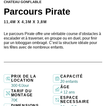
CHATEAU GONFLABLE
Parcours Pirate
11,4M X 4,3M X 3,8M
Le parcours Pirate offre une véritable course d’obstacles à
escalader et à traverser, en groupe ou en duel, pour finir
par un toboggan ombragé. C’est la structure idéale pour
les fêtes avec de nombreux enfants.
PRIX DE LA
CAPACITÉ
LOCATION
20 enfants
300 €/Jour
ÂGE
TARIF DU
< 12 ans
MONTAGE
ESPACE
70€
NECESSAIRE
DIMENSIONS