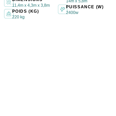
14m x 5,8m
11,4m x 4,3m x 3,8m
PUISSANCE (W)
POIDS (KG)
2400w
220 kg