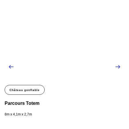
Château gonflable
Parcours Totem
Pa
8m x 4,1m x 2,7m
9,