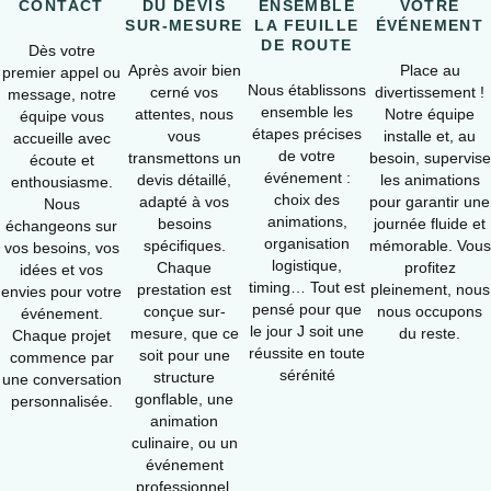
CONTACT
DU DEVIS
ENSEMBLE
VOTRE
SUR-MESURE
LA FEUILLE
ÉVÉNEMENT
DE ROUTE
Dès votre
Après avoir bien
Place au
premier appel ou
Nous établissons
cerné vos
divertissement !
message, notre
ensemble les
attentes, nous
Notre équipe
équipe vous
étapes précises
vous
installe et, au
accueille avec
de votre
transmettons un
besoin, supervise
écoute et
événement :
devis détaillé,
les animations
enthousiasme.
choix des
adapté à vos
pour garantir une
Nous
animations,
besoins
journée fluide et
échangeons sur
organisation
spécifiques.
mémorable. Vous
vos besoins, vos
logistique,
Chaque
profitez
idées et vos
timing… Tout est
prestation est
pleinement, nous
envies pour votre
pensé pour que
conçue sur-
nous occupons
événement.
le jour J soit une
mesure, que ce
du reste.
Chaque projet
réussite en toute
soit pour une
commence par
sérénité
structure
une conversation
gonflable, une
personnalisée.
animation
culinaire, ou un
événement
professionnel.